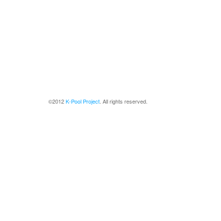
©2012
K-Pool Project
. All rights reserved.