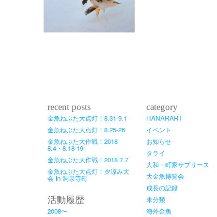
recent posts
category
金魚ねぶた大点灯！8.31-9.1
HANARART
金魚ねぶた大点灯！8.25-26
イベント
金魚ねぶた大作戦！2018
お知らせ
8.4・8.18-19
タライ
金魚ねぶた大作戦！2018 7.7
大和・町家サブリース
金魚ねぶた大点灯！夕涼み大
大金魚博覧会
会 in 洞泉寺町
成長の記録
活動履歴
未分類
2008〜
海外金魚