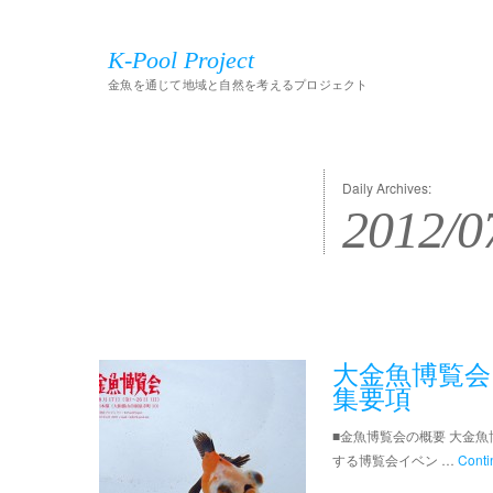
K-Pool Project
金魚を通じて地域と自然を考えるプロジェクト
Daily Archives:
2012/0
大金魚博覧会 
集要項
■金魚博覧会の概要 大金
する博覧会イベン …
Conti