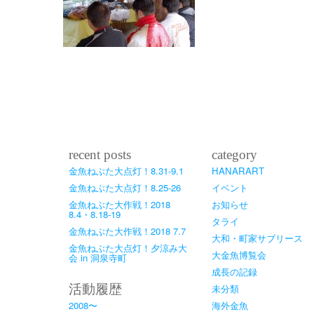
recent posts
category
金魚ねぶた大点灯！8.31-9.1
HANARART
金魚ねぶた大点灯！8.25-26
イベント
金魚ねぶた大作戦！2018
お知らせ
8.4・8.18-19
タライ
金魚ねぶた大作戦！2018 7.7
大和・町家サブリース
金魚ねぶた大点灯！夕涼み大
大金魚博覧会
会 in 洞泉寺町
成長の記録
活動履歴
未分類
2008〜
海外金魚