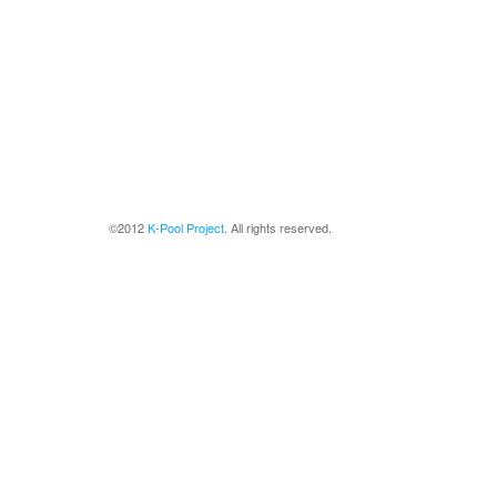
©2012
K-Pool Project
. All rights reserved.