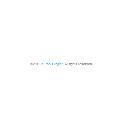
©2012
K-Pool Project
. All rights reserved.