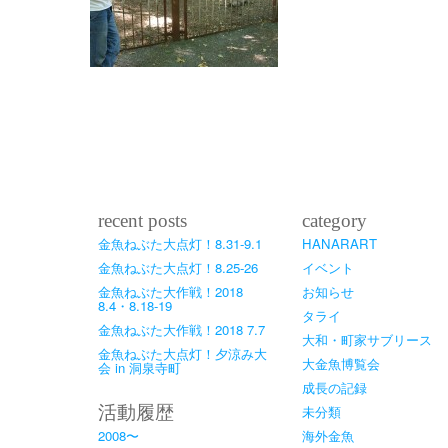
recent posts
category
金魚ねぶた大点灯！8.31-9.1
HANARART
金魚ねぶた大点灯！8.25-26
イベント
金魚ねぶた大作戦！2018
お知らせ
8.4・8.18-19
タライ
金魚ねぶた大作戦！2018 7.7
大和・町家サブリース
金魚ねぶた大点灯！夕涼み大
大金魚博覧会
会 in 洞泉寺町
成長の記録
活動履歴
未分類
2008〜
海外金魚