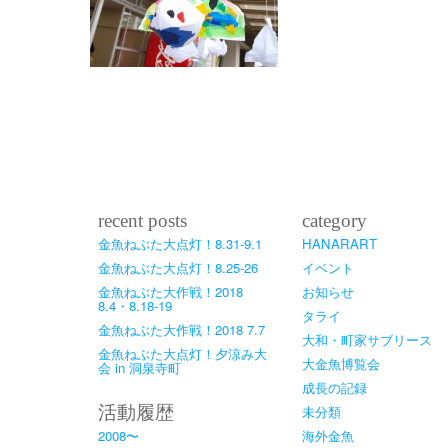
recent posts
category
金魚ねぶた大点灯！8.31-9.1
HANARART
金魚ねぶた大点灯！8.25-26
イベント
金魚ねぶた大作戦！2018
お知らせ
8.4・8.18-19
タライ
金魚ねぶた大作戦！2018 7.7
大和・町家サブリース
金魚ねぶた大点灯！夕涼み大
大金魚博覧会
会 in 洞泉寺町
成長の記録
活動履歴
未分類
2008〜
海外金魚