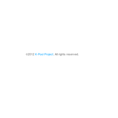
©2012
K-Pool Project
. All rights reserved.