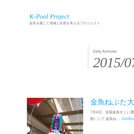
K-Pool Project
金魚を通じて地域と自然を考えるプロジェクト
Daily Archives:
2015/0
金魚ねぶた大作
7月4日、全国金魚すくい
館）にて 金魚ね …
Contin