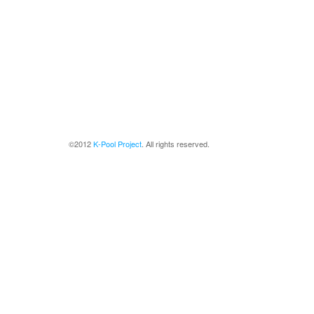
©2012
K-Pool Project
. All rights reserved.