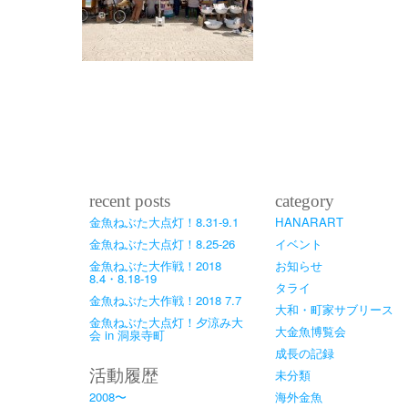
recent posts
category
金魚ねぶた大点灯！8.31-9.1
HANARART
金魚ねぶた大点灯！8.25-26
イベント
金魚ねぶた大作戦！2018
お知らせ
8.4・8.18-19
タライ
金魚ねぶた大作戦！2018 7.7
大和・町家サブリース
金魚ねぶた大点灯！夕涼み大
大金魚博覧会
会 in 洞泉寺町
成長の記録
活動履歴
未分類
2008〜
海外金魚