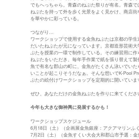
でもへっちゃら。青森のねぶた祭りが有名。青森で
ねぶたを持って外を歩く光景をよく見かけ、商店街
を華やかに彩っている。
つながり…
ワークショップで使用する金魚ねぶたは京都の学生
だいたねぶたが元になっています。京都造形芸術大学
ぶたを授業の一環で制作している。その練習用に
ねぶたをいただき、毎年手作業で紙を張り替えて製
魚で有名な郡山の町に、金魚がたくさん泳いでい
いことが起こりそうだなぁ。そんな想いでK-Pool Pro
ぶたの絵付けワークショップを定期的に開いていま
ぜひ、あなただけの金魚ねぶたを作りに来てくださ
今年も大きな御神輿に発展するかも！
ワークショップスケジュール
6月18日（土）（企画展金魚銀座：アクアマリンふ
7月2日（土）（金魚すくい大会大和郡山市予選：金