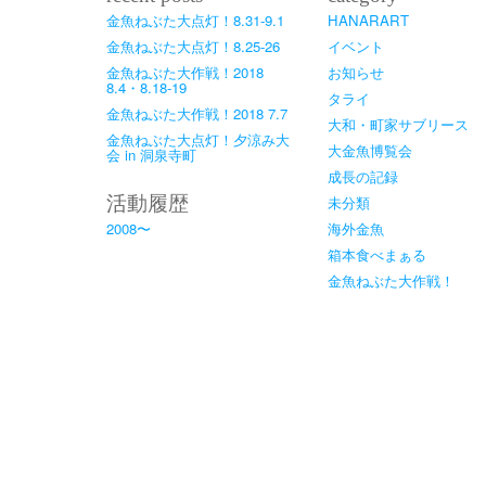
金魚ねぶた大点灯！8.31-9.1
HANARART
金魚ねぶた大点灯！8.25-26
イベント
金魚ねぶた大作戦！2018
お知らせ
8.4・8.18-19
タライ
金魚ねぶた大作戦！2018 7.7
大和・町家サブリース
金魚ねぶた大点灯！夕涼み大
大金魚博覧会
会 in 洞泉寺町
成長の記録
活動履歴
未分類
2008〜
海外金魚
箱本食べまぁる
金魚ねぶた大作戦！