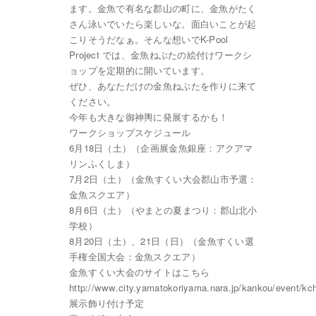
ます。金魚で有名な郡山の町に、金魚がたく
さん泳いでいたら楽しいな。面白いことが起
こりそうだなぁ。そんな想いでK-Pool
Project では、金魚ねぶたの絵付けワークシ
ョップを定期的に開いています。
ぜひ、あなただけの金魚ねぶたを作りに来て
ください。
今年も大きな御神輿に発展するかも！
ワークショップスケジュール
6月18日（土）（企画展金魚銀座：アクアマ
リンふくしま）
7月2日（土）（金魚すくい大会郡山市予選：
金魚スクエア）
8月6日（土）（やまとの夏まつり：郡山北小
学校）
8月20日（土）、21日（日）（金魚すくい選
手権全国大会：金魚スクエア）
金魚すくい大会のサイトはこちら
http://www.city.yamatokoriyama.nara.jp/kankou/event/k
展示飾り付け予定