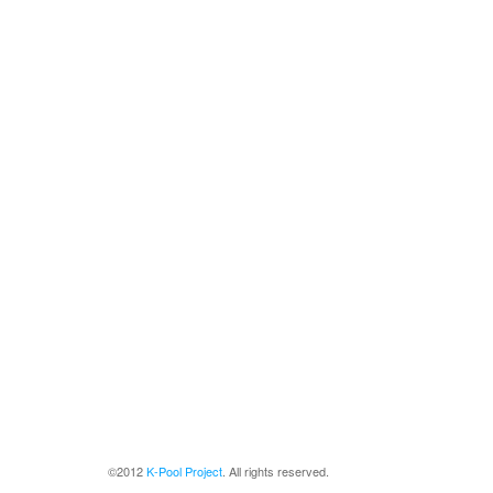
©2012
K-Pool Project
. All rights reserved.