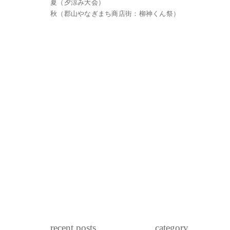
夏（夕涼み大会）
秋（郡山やなぎまち商店街：柳神くん祭）
recent posts
category