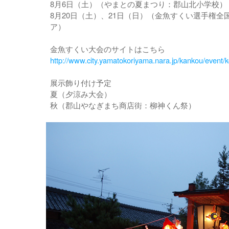
8月6日（土）（やまとの夏まつり：郡山北小学校）
8月20日（土）、21日（日）（金魚すくい選手権全
ア）
金魚すくい大会のサイトはこちら
http://www.city.yamatokoriyama.nara.jp/kankou/event
展示飾り付け予定
夏（夕涼み大会）
秋（郡山やなぎまち商店街：柳神くん祭）