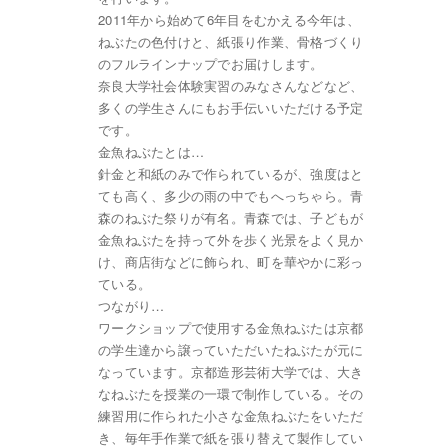
2011年から始めて6年目をむかえる今年は、
ねぶたの色付けと、紙張り作業、骨格づくり
のフルラインナップでお届けします。
奈良大学社会体験実習のみなさんなどなど、
多くの学生さんにもお手伝いいただける予定
です。
金魚ねぶたとは…
針金と和紙のみで作られているが、強度はと
ても高く、多少の雨の中でもへっちゃら。青
森のねぶた祭りが有名。青森では、子どもが
金魚ねぶたを持って外を歩く光景をよく見か
け、商店街などに飾られ、町を華やかに彩っ
ている。
つながり…
ワークショップで使用する金魚ねぶたは京都
の学生達から譲っていただいたねぶたが元に
なっています。京都造形芸術大学では、大き
なねぶたを授業の一環で制作している。その
練習用に作られた小さな金魚ねぶたをいただ
き、毎年手作業で紙を張り替えて製作してい