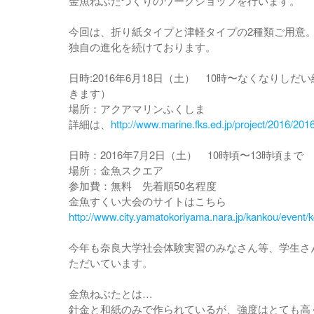
金魚ねぶたづくりのワークショップを行います。
今回は、折り紙タイプと津軽タイプの2種類ご用意
独自の進化を続けております。
日時:2016年6月18日（土） 10時〜なくなりしだ
きます）
場所：アクアマリンふくしま
詳細は、
http://www.marine.fks.ed.jp/project/2016/201
日時：2016年7月2日（土） 10時頃〜13時頃まで
場所：金魚スクエア
参加費：無料 先着順50名程度
金魚すくい大会のサイトはこちら
http://www.city.yamatokoriyama.nara.jp/kankou/event
今年も奈良大学社会体験実習のみなさん等、学生さ
ただいています。
金魚ねぶたとは…
針金と和紙のみで作られているが、強度はとても