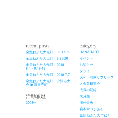
recent posts
category
金魚ねぶた大点灯！8.31-9.1
HANARART
金魚ねぶた大点灯！8.25-26
イベント
金魚ねぶた大作戦！2018
お知らせ
8.4・8.18-19
タライ
金魚ねぶた大作戦！2018 7.7
大和・町家サブリース
金魚ねぶた大点灯！夕涼み大
大金魚博覧会
会 in 洞泉寺町
成長の記録
活動履歴
未分類
2008〜
海外金魚
箱本食べまぁる
金魚ねぶた大作戦！