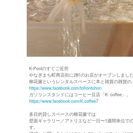
K-Poolのすぐご近所
やなぎまち町商店街に2軒のお店がオープンしまし
柳花簾というレンタルスペースに本と雑貨の雑貨の
https://www.facebook.com/tohontohon
ガソリンスタンドにはコーヒー豆店「K- coffee」。
https://www.facebook.com/K.coffee7
多目的貸しスペースの柳花簾では
壁面ギャラリー／アトリエなど一日〜1週間単位で
す。