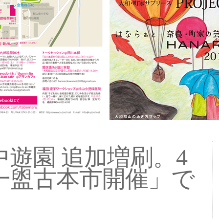
中遊園 追加増刷。4
一盥古本市開催」で