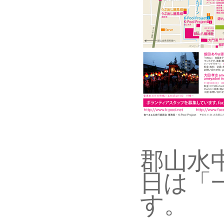
郡山水
日は「
す。