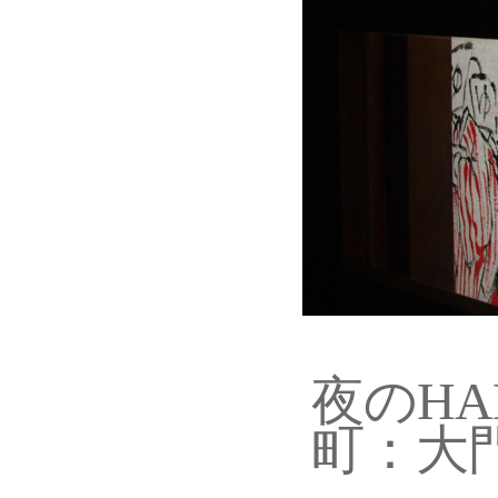
夜のHA
町：大