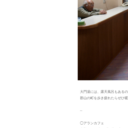
大門湯には、露天風呂もあるの
郡山の町を歩き疲れたらぜひ暖
--
◯アランカフェ