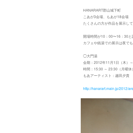
HANARART郡山城下町
こあが3会場、もあが18会場
たくさんの方が作品を展示して
開場時間が10：00〜16：3
カフェや銭湯での展示は夜でも
◯大門湯
会期：2012年11月1日（木）
時間：15:30 ～ 23:30（月曜休
もあアーティスト：越田夕貴
http://hanarart.main.jp/2012/