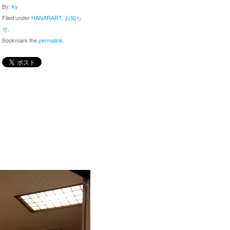
By:
ky
Filed under
HANARART
,
お知ら
せ
.
Bookmark the
permalink
.