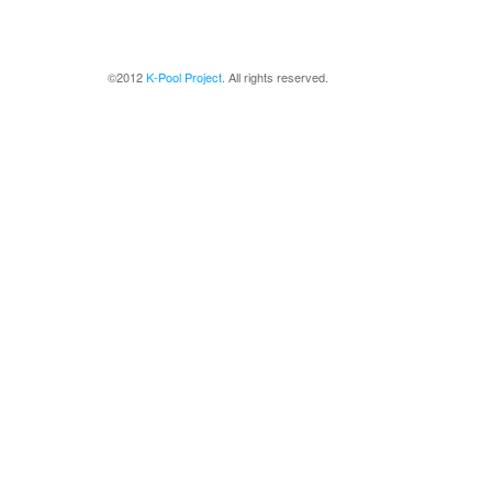
©2012
K-Pool Project
. All rights reserved.