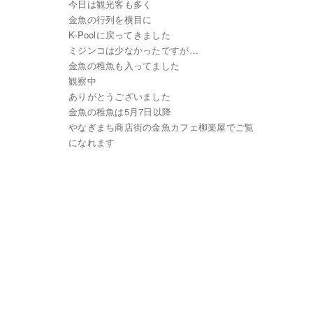
今日は観光客も多く
金魚の行列を横目に
K-Poolに戻ってきました
ミジンコは少なかったですが…
金魚の稚魚も入ってました
観察中
ありがとうございました
金魚の稚魚は5月7日以降
やなぎまち商店街の金魚カフェ柳楽屋でご覧
になれます