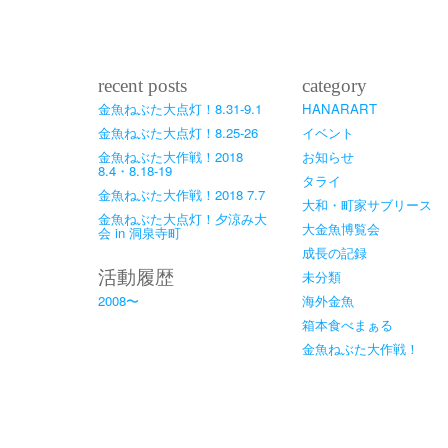
recent posts
category
金魚ねぶた大点灯！8.31-9.1
HANARART
金魚ねぶた大点灯！8.25-26
イベント
金魚ねぶた大作戦！2018
お知らせ
8.4・8.18-19
タライ
金魚ねぶた大作戦！2018 7.7
大和・町家サブリース
金魚ねぶた大点灯！夕涼み大
大金魚博覧会
会 in 洞泉寺町
成長の記録
活動履歴
未分類
2008〜
海外金魚
箱本食べまぁる
金魚ねぶた大作戦！