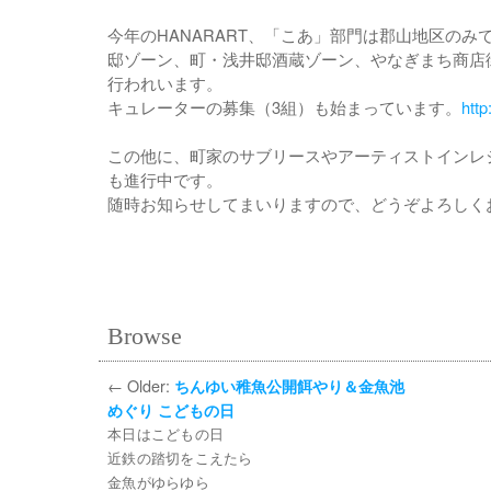
今年のHANARART、「こあ」部門は郡山地区のみ
邸ゾーン、町・浅井邸酒蔵ゾーン、やなぎまち商店
行われいます。
キュレーターの募集（3組）も始まっています。
http
この他に、町家のサブリースやアーティストインレ
も進行中です。
随時お知らせしてまいりますので、どうぞよろしく
Browse
←
Older:
ちんゆい稚魚公開餌やり＆金魚池
めぐり こどもの日
本日はこどもの日
近鉄の踏切をこえたら
金魚がゆらゆら