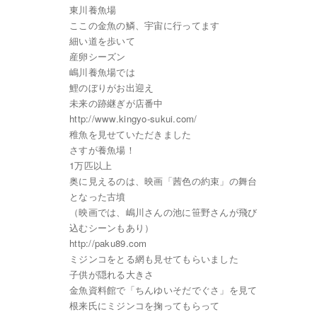
東川養魚場
ここの金魚の鱗、宇宙に行ってます
細い道を歩いて
産卵シーズン
嶋川養魚場では
鯉のぼりがお出迎え
未来の跡継ぎが店番中
http://www.kingyo-sukui.com/
稚魚を見せていただきました
さすが養魚場！
1万匹以上
奥に見えるのは、映画「茜色の約束」の舞台
となった古墳
（映画では、嶋川さんの池に笹野さんが飛び
込むシーンもあり）
http://paku89.com
ミジンコをとる網も見せてもらいました
子供が隠れる大きさ
金魚資料館で「ちんゆいそだでぐさ」を見て
根来氏にミジンコを掬ってもらって