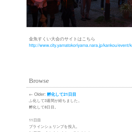
金魚すくい大会のサイトはこちら
http://www.city.yamatokoriyama.nara.jp/kankou/event
Browse
←
Older:
孵化して21日目
ふ化して3週間が経ちました。
孵化して8日目。
11日目
ブラインシュリンプを投入。