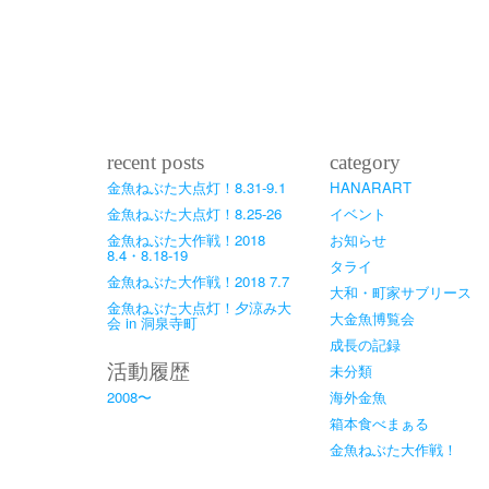
recent posts
category
金魚ねぶた大点灯！8.31-9.1
HANARART
金魚ねぶた大点灯！8.25-26
イベント
金魚ねぶた大作戦！2018
お知らせ
8.4・8.18-19
タライ
金魚ねぶた大作戦！2018 7.7
大和・町家サブリース
金魚ねぶた大点灯！夕涼み大
大金魚博覧会
会 in 洞泉寺町
成長の記録
活動履歴
未分類
2008〜
海外金魚
箱本食べまぁる
金魚ねぶた大作戦！