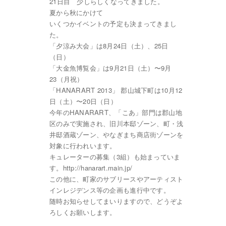
21日目 少しらしくなってきました。
夏から秋にかけて
いくつかイベントの予定も決まってきまし
た。
「夕涼み大会」は8月24日（土）、25日
（日）
「大金魚博覧会」は9月21日（土）〜9月
23（月祝）
「HANARART 2013」 郡山城下町は10月12
日（土）〜20日（日）
今年のHANARART、「こあ」部門は郡山地
区のみで実施され、旧川本邸ゾーン、町・浅
井邸酒蔵ゾーン、やなぎまち商店街ゾーンを
対象に行われいます。
キュレーターの募集（3組）も始まっていま
す。http://hanarart.main.jp/
この他に、町家のサブリースやアーティスト
インレジデンス等の企画も進行中です。
随時お知らせしてまいりますので、どうぞよ
ろしくお願いします。