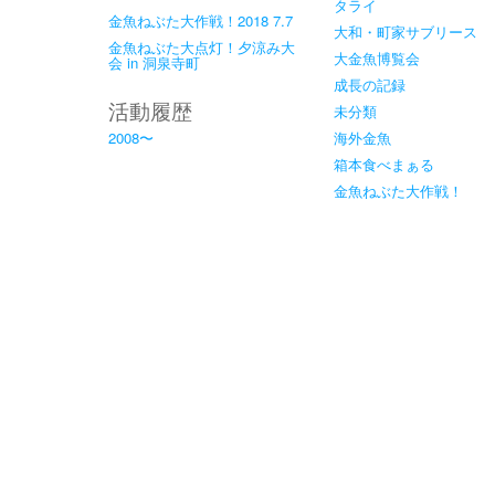
タライ
金魚ねぶた大作戦！2018 7.7
大和・町家サブリース
金魚ねぶた大点灯！夕涼み大
大金魚博覧会
会 in 洞泉寺町
成長の記録
活動履歴
未分類
2008〜
海外金魚
箱本食べまぁる
金魚ねぶた大作戦！