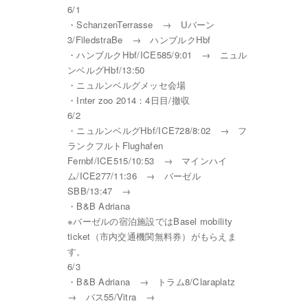
6/1
・SchanzenTerrasse → Uバーン
3/FiledstraBe → ハンブルクHbf
・ハンブルクHbf/ICE585/9:01 → ニュル
ンベルグHbf/13:50
・ニュルンベルグメッセ会場
・Inter zoo 2014：4日目/撤収
6/2
・ニュルンベルグHbf/ICE728/8:02 → フ
ランクフルトFlughafen
Fernbf/ICE515/10:53 → マインハイ
ム/ICE277/11:36 → バーゼル
SBB/13:47 →
・B&B Adriana
※バーゼルの宿泊施設ではBasel mobility
ticket（市内交通機関無料券）がもらえま
す。
6/3
・B&B Adriana → トラム8/Claraplatz
→ バス55/Vitra →