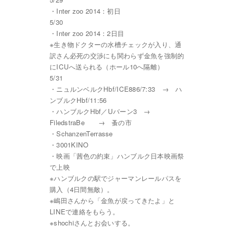
・Inter zoo 2014：初日
5/30
・Inter zoo 2014：2日目
※生き物ドクターの水槽チェックが入り、通
訳さん必死の交渉にも関わらず金魚を強制的
にICUへ送られる（ホール10へ隔離）
5/31
・ニュルンベルクHbf/ICE886/7:33 → ハ
ンブルクHbf/11:56
・ハンブルクHbf／Uバーン3 →
FiledstraBe → 蚤の市
・SchanzenTerrasse
・3001KINO
・映画「茜色の約束」ハンブルク日本映画祭
で上映
※ハンブルクの駅でジャーマンレールパスを
購入（4日間無敵）。
※嶋田さんから「金魚が戻ってきたよ」と
LINEで連絡をもらう。
※shochiさんとお会いする。