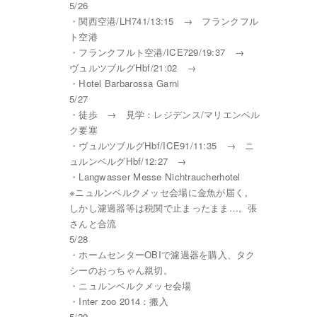
5/26
・関西空港/LH741/13:15 → フランクフル
ト空港
・フランクフルト空港/ICE729/19:37 →
ヴュルツブルグHbf/21:02 →
・Hotel Barbarossa Garni
5/27
・徒歩 → 見学：レジデンス/マリエンベル
ク要塞
・ヴュルツブルグHbf/ICE91/11:35 → ニ
ュルンベルグHbf/12:27 →
・Langwasser Messe Nichtraucherhotel
※ニュルンベルクメッセ会場に金魚が届く。
しかし濾過器等は税関で止まったまま…。張
さんと合流
5/28
・ホームセンターOBIで濾過器を購入、タク
シーのおっちゃん親切。
・ニュルンベルクメッセ会場
・Inter zoo 2014：搬入
5/29