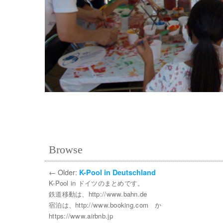
Browse
←
Older:
K-Pool in Deutschland
K-Pool in ドイツのまとめです。
鉄道移動は、http://www.bahn.de
宿泊は、http://www.booking.com か
https://www.airbnb.jp