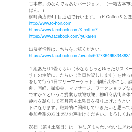
古本市」のなんでもありバージョン。（一箱古本市
ばん。）
柳町商店街4丁目近辺で行います。（K-Coffee＆と
http://www.to-hon.com
https://www.facebook.com/K.coffee7
https://www.facebook.com/ryukaren
出展者情報はこちらをご覧ください。
https://www.facebook.com/events/607736469334368/
１組あたり1畳くらい（今ならもっとゆったりスペ
す）の場所に、たらい（当日お貸しします）を使っ
をして行う1日フリーマーケット。物販以外にも、
劇、写経、撮影会、マッサージ、ワークショップな
ですか？というご提案も歓迎歓迎。柳町商店街全体
趣向を凝らして毎月第４土曜日を盛り上げようとい
トになります。継続的に開催していきたいと思って
参加希望の方はぜひお声掛けください。よろしくお
28日（第４土曜日）は「やなぎまちわいわいにぎわ