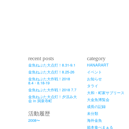
recent posts
category
金魚ねぶた大点灯！8.31-9.1
HANARART
金魚ねぶた大点灯！8.25-26
イベント
金魚ねぶた大作戦！2018
お知らせ
8.4・8.18-19
タライ
金魚ねぶた大作戦！2018 7.7
大和・町家サブリース
金魚ねぶた大点灯！夕涼み大
大金魚博覧会
会 in 洞泉寺町
成長の記録
活動履歴
未分類
2008〜
海外金魚
箱本食べまぁる