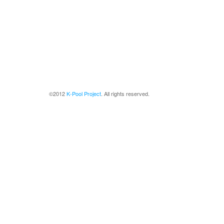
©2012
K-Pool Project
. All rights reserved.