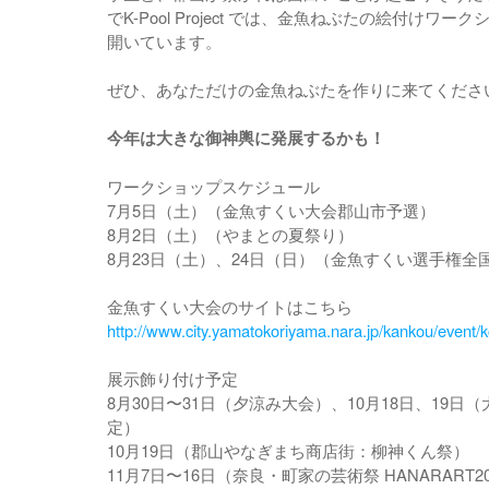
でK-Pool Project では、金魚ねぶたの絵付けワ
開いています。
ぜひ、あなただけの金魚ねぶたを作りに来てくださ
今年は大きな御神輿に発展するかも！
ワークショップスケジュール
7月5日（土）（金魚すくい大会郡山市予選）
8月2日（土）（やまとの夏祭り）
8月23日（土）、24日（日）（金魚すくい選手権全
金魚すくい大会のサイトはこちら
http://www.city.yamatokoriyama.nara.jp/kankou/event
展示飾り付け予定
8月30日〜31日（夕涼み大会）、10月18日、19日
定）
10月19日（郡山やなぎまち商店街：柳神くん祭）
11月7日〜16日（奈良・町家の芸術祭 HANARART20