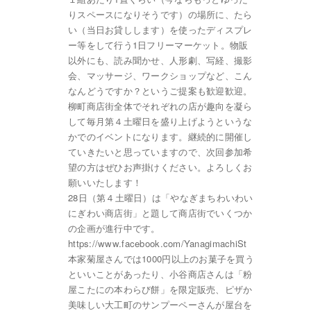
りスペースになりそうです）の場所に、たら
い（当日お貸しします）を使ったディスプレ
ー等をして行う1日フリーマーケット。物販
以外にも、読み聞かせ、人形劇、写経、撮影
会、マッサージ、ワークショップなど、こん
なんどうですか？というご提案も歓迎歓迎。
柳町商店街全体でそれぞれの店が趣向を凝ら
して毎月第４土曜日を盛り上げようというな
かでのイベントになります。継続的に開催し
ていきたいと思っていますので、次回参加希
望の方はぜひお声掛けください。よろしくお
願いいたします！
28日（第４土曜日）は「やなぎまちわいわい
にぎわい商店街」と題して商店街でいくつか
の企画が進行中です。
https://www.facebook.com/YanagimachiSt
本家菊屋さんでは1000円以上のお菓子を買う
といいことがあったり、小谷商店さんは「粉
屋こたにの本わらび餅」を限定販売、ピザか
美味しい大工町のサンプーペーさんが屋台を